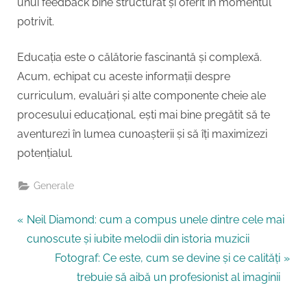
unui feedback bine structurat și oferit în momentul
potrivit.
Educația este o călătorie fascinantă și complexă.
Acum, echipat cu aceste informații despre
curriculum, evaluări și alte componente cheie ale
procesului educațional, ești mai bine pregătit să te
aventurezi în lumea cunoașterii și să îți maximizezi
potențialul.
Generale
Navigare
P
Neil Diamond: cum a compus unele dintre cele mai
r
cunoscute și iubite melodii din istoria muzicii
în
e
N
Fotograf: Ce este, cum se devine și ce calități
articole
v
e
trebuie să aibă un profesionist al imaginii
i
x