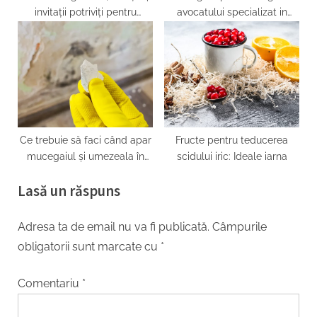
invitații potriviți pentru
avocatului specializat in
evenimentul tău
drept penal
Ce trebuie să faci când apar
Fructe pentru teducerea
mucegaiul și umezeala în
scidului iric: Ideale iarna
apartament?
Lasă un răspuns
Adresa ta de email nu va fi publicată.
Câmpurile
obligatorii sunt marcate cu
*
Comentariu
*