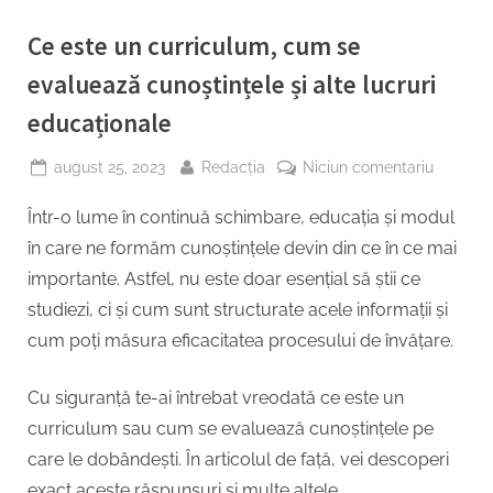
Ce este un curriculum, cum se
evaluează cunoștințele și alte lucruri
educaționale
Posted
By
la
august 25, 2023
Redacția
Niciun comentariu
on
Ce
Într-o lume în continuă schimbare, educația și modul
este
un
în care ne formăm cunoștințele devin din ce în ce mai
curricul
importante. Astfel, nu este doar esențial să știi ce
cum
studiezi, ci și cum sunt structurate acele informații și
se
cum poți măsura eficacitatea procesului de învățare.
evaluea
cunoștin
și
Cu siguranță te-ai întrebat vreodată ce este un
alte
curriculum sau cum se evaluează cunoștințele pe
lucruri
care le dobândești. În articolul de față, vei descoperi
educați
exact aceste răspunsuri și multe altele.