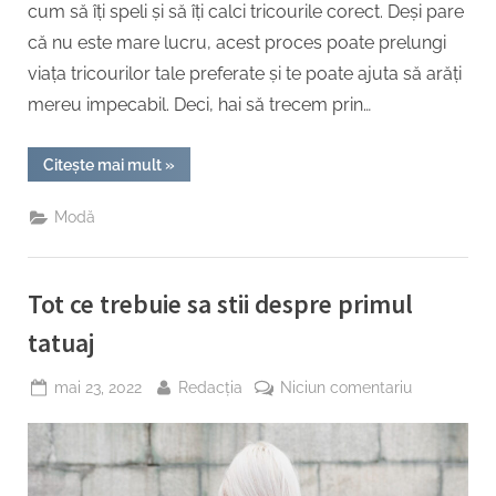
cum să îți speli și să îți calci tricourile corect. Deși pare
că nu este mare lucru, acest proces poate prelungi
viața tricourilor tale preferate și te poate ajuta să arăți
mereu impecabil. Deci, hai să trecem prin…
“Cum
Citește mai mult
»
să
îți
speli
Modă
și
să
îți
calci
tricourile
Tot ce trebuie sa stii despre primul
corect”
tatuaj
Posted
By
la
mai 23, 2022
Redacția
Niciun comentariu
on
Tot
ce
trebuie
sa