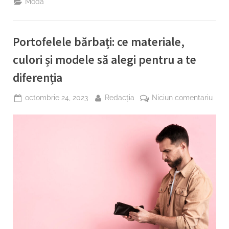
Modă
Cum
să
fii
trendy
și
Portofelele bărbați: ce materiale,
confortabilă
în
același
culori și modele să alegi pentru a te
timp!”
diferenția
Posted
By
la
octombrie 24, 2023
Redacția
Niciun comentariu
on
Porto
bărba
ce
mater
culor
și
mod
să
alegi
pent
a