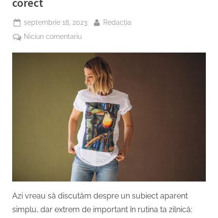
corect
diferenția”
Posted
By
septembrie 18, 2023
Redacția
on
la
Niciun comentariu
Cum
să
îți
speli
și
să
îți
calci
tricourile
corect
Azi vreau să discutăm despre un subiect aparent
simplu, dar extrem de important în rutina ta zilnică: