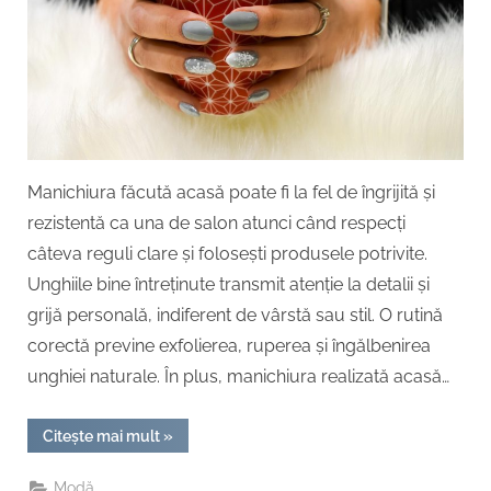
Manichiura făcută acasă poate fi la fel de îngrijită și
rezistentă ca una de salon atunci când respecți
câteva reguli clare și folosești produsele potrivite.
Unghiile bine întreținute transmit atenție la detalii și
grijă personală, indiferent de vârstă sau stil. O rutină
corectă previne exfolierea, ruperea și îngălbenirea
unghiei naturale. În plus, manichiura realizată acasă…
“Cum
Citește mai mult
»
să
faci
manichiură
Modă