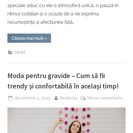
speciale aduc cu ele o atmosferă unică, o pauză în
ritmul cotidian și o ocazie de a ne exprima
recunoștința și afecțiunea față…
“Tinute
Citește mai mult
»
de
sărbătoare:
Ghidul
Modă
tău
pentru
a
străluci”
Moda pentru gravide – Cum să fii
trendy și confortabilă în același timp!
Posted
By
la
decembrie 5, 2023
Redacția
Niciun comentariu
on
Mod
pentr
gravi
–
Cum