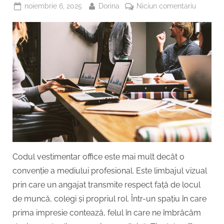
potrivite
Posted
By
la
noiembrie 6, 2025
Dorina
Niciun comentariu
pentru
on
Ce
tine!”
este
codul
vestimen
office
și
ce
piese
îl
definesc
Codul vestimentar office este mai mult decât o
convenție a mediului profesional. Este limbajul vizual
prin care un angajat transmite respect față de locul
de muncă, colegi și propriul rol. Într-un spațiu în care
prima impresie contează, felul în care ne îmbrăcăm