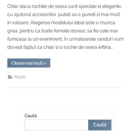
Chiar daca rochiile de seara sunt speciale si elegante,
cu ajutorul accesorilor, puteti sa o puneti si mai mult
in valoare. Alegerea modelului ideal este o munca
grea, pentru ca toate femeile doresc sa fie cele mai
fumoasa la un eveniment. In urmatoarele randuri vom
dovedi faptul ca chiar si o rochie de seara ieftina…
“Accesorii
Citește mai mult
»
necesare
rochiilor
de
Modă
seara”
Caută
Caută