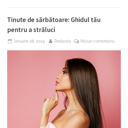
ziua
nunții”
Tinute de sărbătoare: Ghidul tău
pentru a străluci
Posted
By
la
ianuarie 28, 2024
Redacția
Niciun comentariu
on
Tinute
de
sărbăto
Ghidul
tău
pentru
a
străluci