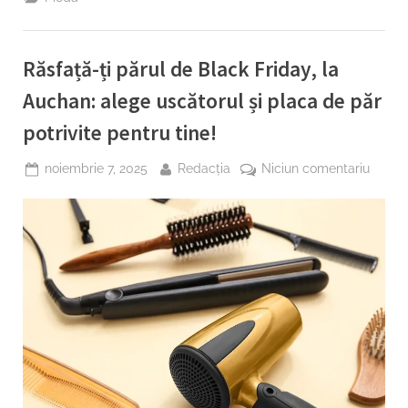
acasă”
Răsfață-ți părul de Black Friday, la
Auchan: alege uscătorul și placa de păr
potrivite pentru tine!
Posted
By
la
noiembrie 7, 2025
Redacția
Niciun comentariu
on
Răsfaț
ți
părul
de
Black
Friday,
la
Aucha
alege
uscăto
și