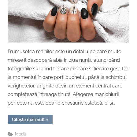
nunții
Frumusețea mâinilor este un detaliu pe care multe
mirese îl descoperă abia în ziua nunții, atunci când
fotografiile surprind fiecare mișcare și fiecare gest. De
la momentul în care porți buchetul, până la schimbul
verighetelor, unghiile devin un element central care
completează întreaga ținută. Alegerea manichiurii
perfecte nu este doar o chestiune estetică, ci și…
“Cum
Citește mai mult
»
alegi
manichiura
perfectă
Modă
pentru