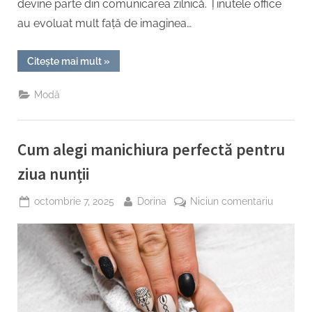
devine parte din comunicarea zilnică. Ținutele office
au evoluat mult față de imaginea…
“Ce
Citește mai mult
»
este
codul
vestimentar
Modă
office
și
ce
piese
îl
Cum alegi manichiura perfectă pentru
definesc”
ziua nunții
Posted
By
la
octombrie 7, 2025
Dorina
Niciun comentariu
on
Cum
alegi
manichi
perfectă
pentru
ziua