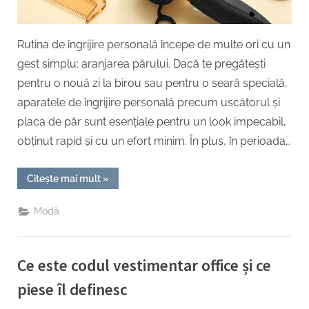
placa
de
păr
Rutina de îngrijire personală începe de multe ori cu un
potrivi
gest simplu: aranjarea părului. Dacă te pregătești
pentru
pentru o nouă zi la birou sau pentru o seară specială,
tine!
aparatele de îngrijire personală precum uscătorul și
placa de păr sunt esențiale pentru un look impecabil,
obținut rapid și cu un efort minim. În plus, în perioada…
“Răsfață-
Citește mai mult
»
ți
părul
de
Modă
Black
Friday,
la
Auchan:
alege
Ce este codul vestimentar office și ce
uscătorul
și
placa
piese îl definesc
de
păr