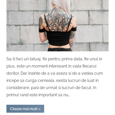
stii
despre
primul
tatuaj
Sa-ti faci un tatuaj, fie pentru prima data, fie unul in
plus, este un moment interesant in viata fiecarui
doritor. Dar inainte de a va aseza si de a vedea cum
incepe sa curga cerneala, exista lucruri de luat in
considerare, pasi de urmat si lucruri de facut. In
primul rand este important sa nu…
“Tot
Citește mai mult
»
ce