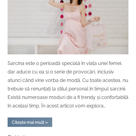
să
fii
trend
și
confo
în
acela
timp!
Sarcina este o perioadă specială în viața unei femei,
dar aduce cu ea și o serie de provocări, inclusiv
atunci când vine vorba de modă. Cu toate acestea, nu
trebuie să renunțați la stilul personal în timpul sarcinii.
Există numeroase moduri de a fi trendy și confortabilă
în același timp. În acest articol vom explora…
“Moda
Citește mai mult
»
pentru
gravide
–