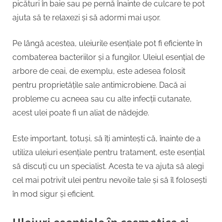
picături în baie sau pe pernă înainte de culcare te pot
ajuta să te relaxezi și să adormi mai ușor.
Pe lângă acestea, uleiurile esențiale pot fi eficiente în
combaterea bacteriilor și a fungilor. Uleiul esențial de
arbore de ceai, de exemplu, este adesea folosit
pentru proprietățile sale antimicrobiene. Dacă ai
probleme cu acneea sau cu alte infecții cutanate,
acest ulei poate fi un aliat de nădejde.
Este important, totuși, să îți amintești că, înainte de a
utiliza uleiuri esențiale pentru tratament, este esențial
să discuți cu un specialist. Acesta te va ajuta să alegi
cel mai potrivit ulei pentru nevoile tale și să îl folosești
în mod sigur și eficient.