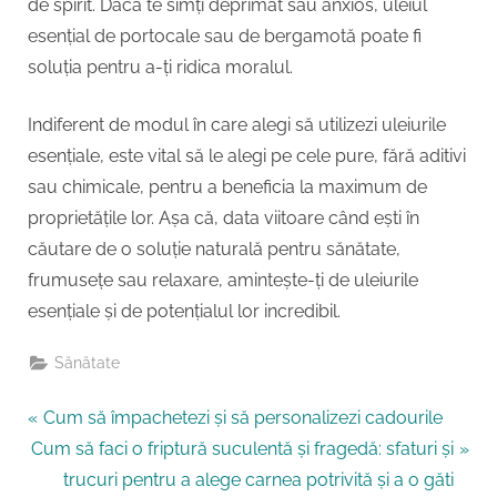
de spirit. Dacă te simți deprimat sau anxios, uleiul
esențial de portocale sau de bergamotă poate fi
soluția pentru a-ți ridica moralul.
Indiferent de modul în care alegi să utilizezi uleiurile
esențiale, este vital să le alegi pe cele pure, fără aditivi
sau chimicale, pentru a beneficia la maximum de
proprietățile lor. Așa că, data viitoare când ești în
căutare de o soluție naturală pentru sănătate,
frumusețe sau relaxare, amintește-ți de uleiurile
esențiale și de potențialul lor incredibil.
Sănătate
Navigare
P
Cum să împachetezi și să personalizezi cadourile
N
r
Cum să faci o friptură suculentă și fragedă: sfaturi și
în
e
e
trucuri pentru a alege carnea potrivită și a o găti