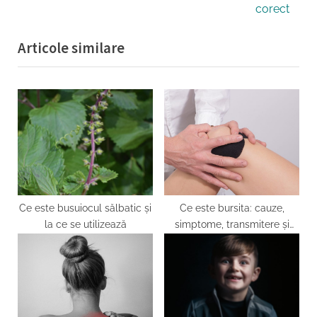
articole
x
v
corect
t
i
Articole similare
P
o
o
u
s
s
t
P
:
o
s
t
:
Ce este busuiocul sălbatic și
Ce este bursita: cauze,
la ce se utilizează
simptome, transmitere și
tratament