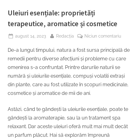
Uleiuri esențiale: proprietăți
terapeutice, aromatice și cosmetice
Posted
By
la
august 14, 2023
Redacția
Niciun comentariu
on
Uleiuri
De-a lungul timpului, natura a fost sursa principală de
esențiale
proprietă
remedii pentru diverse afecțiuni și probleme cu care
terapeut
omenirea s-a confruntat. Printre darurile naturii se
aromati
numără și uleiurile esențiale, compuși volatili extrași
și
din plante, care au fost utilizate în scopuri medicinale,
cosmeti
cosmetice și aromatice de mii de ani.
Astăzi, când te gândești la uleiurile esențiale, poate te
gândești la aromaterapie, sau la un tratament spa
relaxant. Dar aceste uleiuri oferă mult mai mult decât
un parfum plăcut. Hai să explorăm împreună