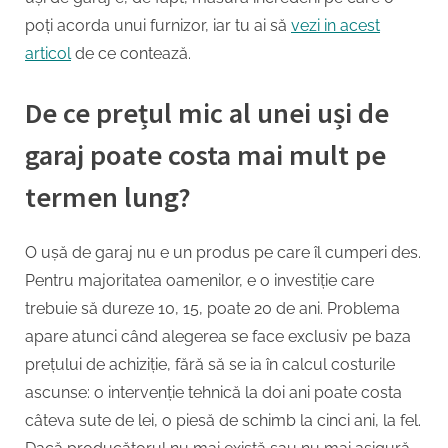
când
poți acorda unui furnizor, iar tu ai să
vezi in acest
cumperi
o
articol
de ce contează.
ușă
de
De ce prețul mic al unei uși de
garaj
garaj poate costa mai mult pe
termen lung?
O ușă de garaj nu e un produs pe care îl cumperi des.
Pentru majoritatea oamenilor, e o investiție care
trebuie să dureze 10, 15, poate 20 de ani. Problema
apare atunci când alegerea se face exclusiv pe baza
prețului de achiziție, fără să se ia în calcul costurile
ascunse: o intervenție tehnică la doi ani poate costa
câteva sute de lei, o piesă de schimb la cinci ani, la fel.