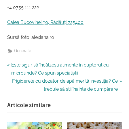
+4 0755 111 222
Calea Bucovinei 90, Rădăuți 725400
Sursă foto: alexiana.ro
Generale
Navigare
P
Este sigur să încălzești alimente în cuptorul cu
r
microunde? Ce spun specialiștii
în
e
N
Frigiderele cu dozator de apă merită investiția? Ce
articole
v
e
trebuie să știi înainte de cumpărare
i
x
Articole similare
o
t
u
P
s
o