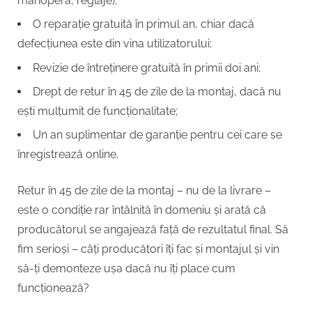
manoperă, reglaje);
O reparație gratuită în primul an, chiar dacă
defecțiunea este din vina utilizatorului;
Revizie de întreținere gratuită în primii doi ani;
Drept de retur în 45 de zile de la montaj, dacă nu
ești mulțumit de funcționalitate;
Un an suplimentar de garanție pentru cei care se
înregistrează online.
Retur în 45 de zile de la montaj – nu de la livrare –
este o condiție rar întâlnită în domeniu și arată că
producătorul se angajează față de rezultatul final. Să
fim serioși – câți producători îți fac și montajul și vin
să-ți demonteze ușa dacă nu îți place cum
funcționează?