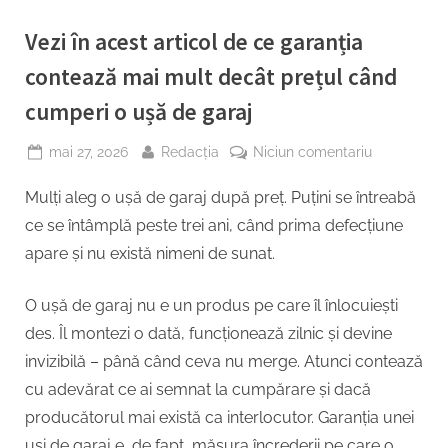
Vezi în acest articol de ce garanția
contează mai mult decât prețul când
cumperi o ușă de garaj
Posted
By
la
mai 27, 2026
Redacția
Niciun comentariu
on
Vezi
Mulți aleg o ușă de garaj după preț. Puțini se întreabă
în
acest
ce se întâmplă peste trei ani, când prima defecțiune
articol
apare și nu există nimeni de sunat.
de
ce
O ușă de garaj nu e un produs pe care îl înlocuiești
garanția
des. Îl montezi o dată, funcționează zilnic și devine
contează
mai
invizibilă – până când ceva nu merge. Atunci contează
mult
cu adevărat ce ai semnat la cumpărare și dacă
decât
producătorul mai există ca interlocutor. Garanția unei
prețul
uși de garaj e, de fapt, măsura încrederii pe care o