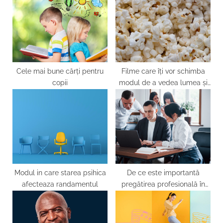
P
s
o
t
s
:
t
:
Cele mai bune cărți pentru
Filme care îți vor schimba
copii
modul de a vedea lumea și
pe tine însuți
Modul in care starea psihica
De ce este importantă
afecteaza randamentul
pregătirea profesională în
cariera ta