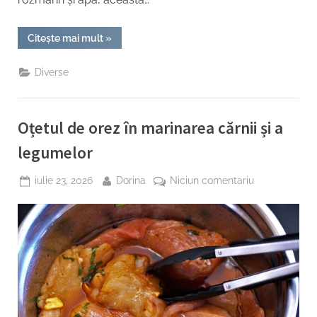
“Apa
Citește mai mult
»
de
rozmarin
și
Diverse
beneficiile
sale
pentru
frumusețea
naturală”
Oțetul de orez în marinarea cărnii și a
legumelor
Posted
By
la
iulie 23, 2026
Dorina
Niciun comentariu
on
Oțetul
de
orez
în
marinarea
cărnii
și
a