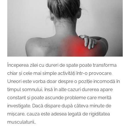
ce
apar
și
ce
soluții
există
Începerea zilei cu dureri de spate poate transforma
chiar și cele mai simple activități într-o provocare.
Uneori este vorba doar despre o poziție incomodă în
timpul somnului, însă în alte cazuri durerea apare
constant și poate ascunde probleme care merită
investigate. Dacă dispare după câteva minute de
mișcare, cauza este adesea legată de rigiditatea
musculaturii…