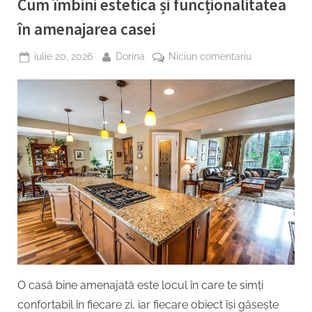
Cum îmbini estetica și funcționalitatea
în amenajarea casei
Posted
By
la
iulie 20, 2026
Dorina
Niciun comentariu
on
Cum
îmbini
estetica
și
funcționalita
în
amenajarea
casei
O casă bine amenajată este locul în care te simți
confortabil în fiecare zi, iar fiecare obiect își găsește