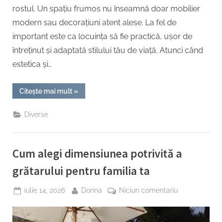
rostul. Un spațiu frumos nu înseamnă doar mobilier
modern sau decorațiuni atent alese. La fel de
important este ca locuința să fie practică, ușor de
întreținut și adaptată stilului tău de viață. Atunci când
estetica și…
“Cum
Citește mai mult
»
îmbini
estetica
și
Diverse
funcționalitatea
în
amenajarea
casei”
Cum alegi dimensiunea potrivită a
grătarului pentru familia ta
Posted
By
la
iulie 14, 2026
Dorina
Niciun comentariu
on
Cum
alegi