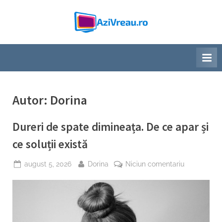
Skip
to
A
blog
content
general
z
i
V
r
Autor:
Dorina
e
a
Dureri de spate dimineața. De ce apar și
u
ce soluții există
Posted
By
la
august 5, 2026
Dorina
Niciun comentariu
on
Dureri
de
spate
dimineața.
De