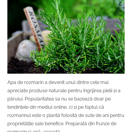
rozmarin
și
beneficiile
sale
pentru
frumusețea
naturală
Apa de rozmarin a devenit unul dintre cele mai
apreciate produse naturale pentru îngrijirea pielii și a
părului. Popularitatea sa nu se bazează doar pe
tendințele din mediul online, ci și pe faptul că
rozmarinul este o plantă folosită de sute de ani pentru
proprietățile sale benefice. Preparată din frunze de
rozmarin și apă, această…