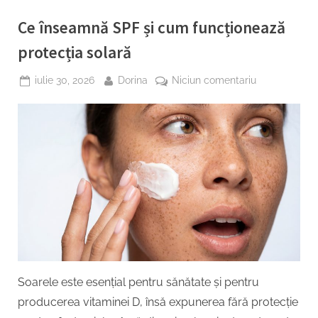
sănătos
și
Ce înseamnă SPF și cum funcționează
te
ajută
să
protecția solară
te
simți
sătul
Posted
By
la
iulie 30, 2026
Dorina
Niciun comentariu
mai
on
Ce
mult
timp”
înseamnă
SPF
și
cum
funcționează
protecția
solară
Soarele este esențial pentru sănătate și pentru
producerea vitaminei D, însă expunerea fără protecție