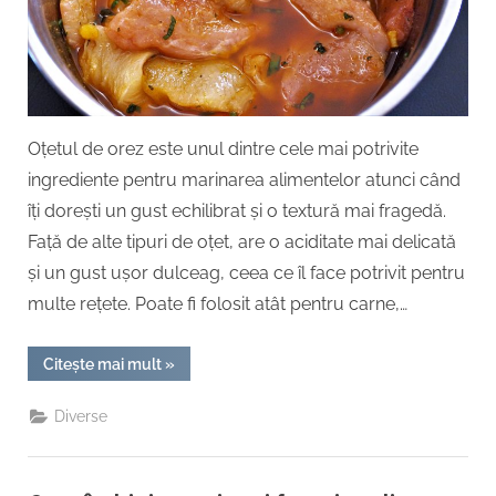
legumelor
Oțetul de orez este unul dintre cele mai potrivite
ingrediente pentru marinarea alimentelor atunci când
îți dorești un gust echilibrat și o textură mai fragedă.
Față de alte tipuri de oțet, are o aciditate mai delicată
și un gust ușor dulceag, ceea ce îl face potrivit pentru
multe rețete. Poate fi folosit atât pentru carne,…
“Oțetul
Citește mai mult
»
de
orez
în
Diverse
marinarea
cărnii
și
a
legumelor”