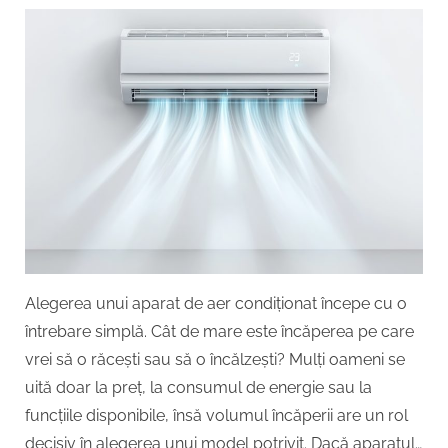
influențează
volumul
încăperii
alegerea
unui
aparat
de
aer
condiționat
Alegerea unui aparat de aer condiționat începe cu o
întrebare simplă. Cât de mare este încăperea pe care
vrei să o răcești sau să o încălzești? Mulți oameni se
uită doar la preț, la consumul de energie sau la
funcțiile disponibile, însă volumul încăperii are un rol
decisiv în alegerea unui model potrivit. Dacă aparatul…