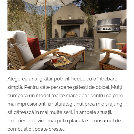
dimensiunea
potrivită
a
grătarului
pentru
familia
ta
Alegerea unui grătar potrivit începe cu o întrebare
simplă. Pentru câte persoane gătești de obicei. Mulți
cumpără un model foarte mare doar pentru că pare
mai impresionant, iar alții aleg unul prea mic și ajung
să gătească în mai multe serii. În ambele situații,
experiența devine mai puțin plăcută și consumul de
combustibil poate crește….