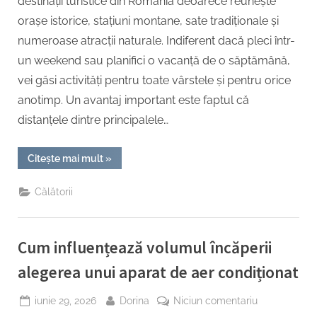
destinații turistice din România deoarece reunește
orașe istorice, stațiuni montane, sate tradiționale și
numeroase atracții naturale. Indiferent dacă pleci într-
un weekend sau planifici o vacanță de o săptămână,
vei găsi activități pentru toate vârstele și pentru orice
anotimp. Un avantaj important este faptul că
distanțele dintre principalele…
“Ghid
Citește mai mult
»
complet
pentru
o
Călătorii
vacanță
în
județul
Brașov”
Cum influențează volumul încăperii
alegerea unui aparat de aer condiționat
Posted
By
la
iunie 29, 2026
Dorina
Niciun comentariu
on
Cum