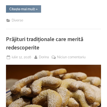
“Cum
Citește mai mult
»
alegi
dimensiunea
potrivită
Diverse
a
grătarului
pentru
familia
ta”
Prăjituri tradiționale care merită
redescoperite
Posted
By
la
iulie 12, 2026
Dorina
Niciun comentariu
on
Prăjituri
tradiționale
care
merită
redescoperite