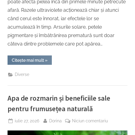
poate afecta pielea încă din primele minute petrecute
afară. Razele ultraviolete acționează chiar și atunci
când cerul este înnorat, iar efectele lor se
acumulează în timp. Arsurile solare, petele
pigmentare și îmbătrânirea prematură sunt doar
câteva dintre problemele care pot apărea…
“Ce
Citește mai mult
»
înseamnă
SPF
și
Diverse
cum
funcționează
protecția
solară”
Apa de rozmarin și beneficiile sale
pentru frumusețea naturală
Posted
By
la
iulie 27, 2026
Dorina
Niciun comentariu
on
Apa
de