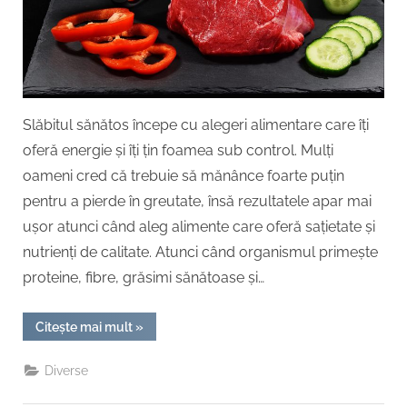
și
te
ajută
să
te
simți
Slăbitul sănătos începe cu alegeri alimentare care îți
sătul
oferă energie și îți țin foamea sub control. Mulți
mai
oameni cred că trebuie să mănânce foarte puțin
mult
pentru a pierde în greutate, însă rezultatele apar mai
timp
ușor atunci când aleg alimente care oferă sațietate și
nutrienți de calitate. Atunci când organismul primește
proteine, fibre, grăsimi sănătoase și…
“Alimente
Citește mai mult
»
care
susțin
un
Diverse
proces
de
slăbit