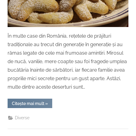
În multe case din România, rețetele de prăjituri
tradiționale au trecut din generație în generație și au
rămas legate de cele mai frumoase amintiri. Mirosul
de nucă, vanilie, mere coapte sau foi fragede umplea
bucătăria înainte de sărbători, iar fiecare familie avea
propriile mici secrete pentru un gust aparte. Astăzi,
multe dintre aceste deserturi sunt…
“Prăjituri
Citește mai mult
»
tradiționale
care
merită
Diverse
redescoperite”