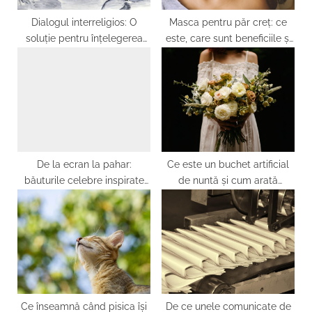
s
t
Dialogul interreligios: O
Masca pentru păr creț: ce
soluție pentru înțelegerea
este, care sunt beneficiile și
:
globală
cum se folosește
De la ecran la pahar:
Ce este un buchet artificial
băuturile celebre inspirate
de nuntă și cum arată
de filmele de succes
natural
Ce înseamnă când pisica își
De ce unele comunicate de