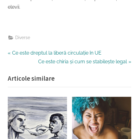
elevii.
Diverse
Navigare
P
Ce este dreptul la liberă circulație în UE
r
N
Ce este chiria și cum se stabilește legal
în
e
e
Articole similare
articole
v
x
i
t
o
P
u
o
s
s
P
t
o
: