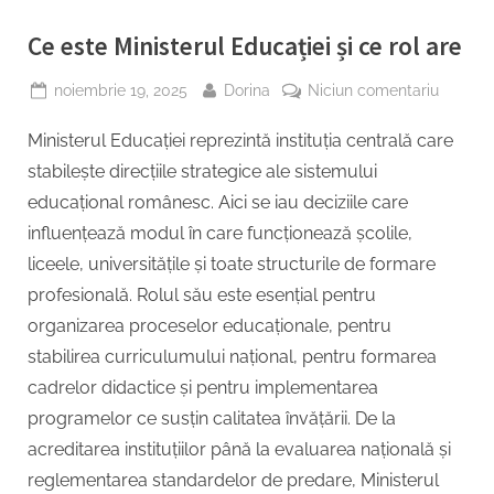
Ce este Ministerul Educației și ce rol are
Posted
By
la
noiembrie 19, 2025
Dorina
Niciun comentariu
on
Ce
Ministerul Educației reprezintă instituția centrală care
este
Minister
stabilește direcțiile strategice ale sistemului
Educați
educațional românesc. Aici se iau deciziile care
și
influențează modul în care funcționează școlile,
ce
liceele, universitățile și toate structurile de formare
rol
are
profesională. Rolul său este esențial pentru
organizarea proceselor educaționale, pentru
stabilirea curriculumului național, pentru formarea
cadrelor didactice și pentru implementarea
programelor ce susțin calitatea învățării. De la
acreditarea instituțiilor până la evaluarea națională și
reglementarea standardelor de predare, Ministerul